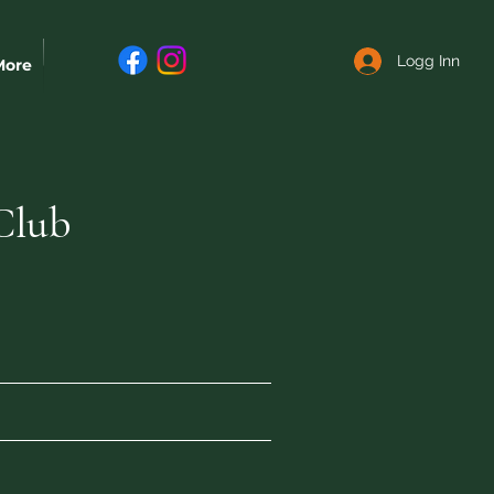
Logg Inn
More
Club