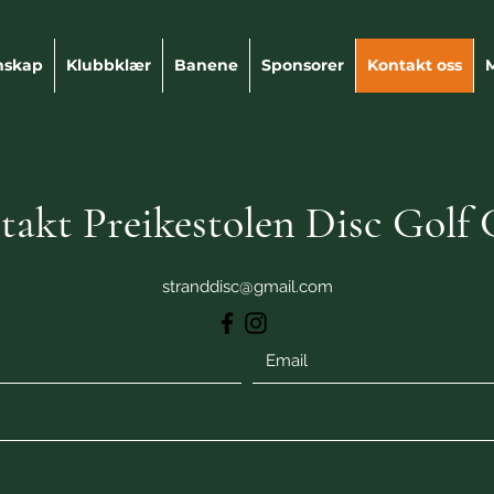
mskap
Klubbklær
Banene
Sponsorer
Kontakt oss
takt Preikestolen Disc Golf 
stranddisc@gmail.com