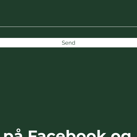
Send
s på Facebook og